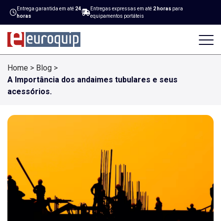
Entrega garantida em até
24
Entregas expressas em até
2 horas
para
horas
equipamentos portáteis
Home
>
Blog
>
A Importância dos andaimes tubulares e seus
acessórios.