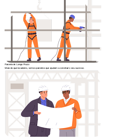
Parceria de Longo Prazo
Mais do que locadores, somos parceiros que ajudam a construir o seu sucesso.