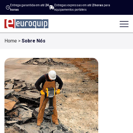
Entrega garantida em até
24
Entregas expressas em até
2 horas
para
horas
equipamentos portáteis
Home
>
Sobre Nós