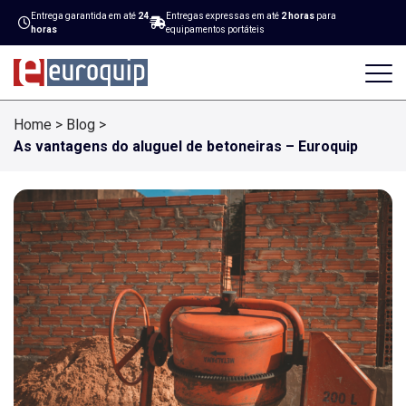
Entrega garantida em até
24
Entregas expressas em até
2 horas
para
horas
equipamentos portáteis
Home
>
Blog
>
As vantagens do aluguel de betoneiras – Euroquip