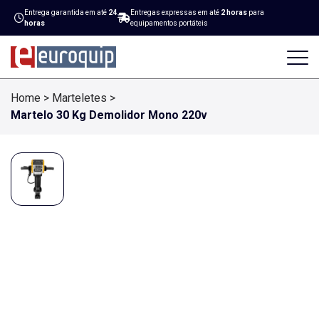
Entrega garantida em até
24
Entregas expressas em até
2 horas
para
horas
equipamentos portáteis
Home
>
Marteletes
>
Martelo 30 Kg Demolidor Mono 220v