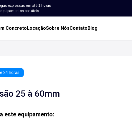
egas expressas em até
2 horas
 equipamentos portáteis
em Concreto
Locação
Sobre Nós
Contato
Blog
é 24 horas
rsão 25 à 60mm
a este equipamento: