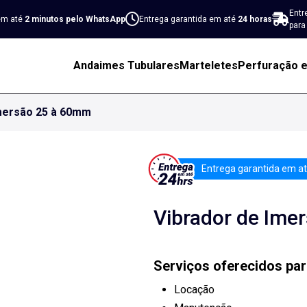
Entr
em até
2 minutos pelo WhatsApp
Entrega garantida em até
24 horas
para
Andaimes Tubulares
Marteletes
Perfuração 
Imersão 25 à 60mm
Entrega garantida em at
Vibrador de Ime
Serviços oferecidos par
Locação