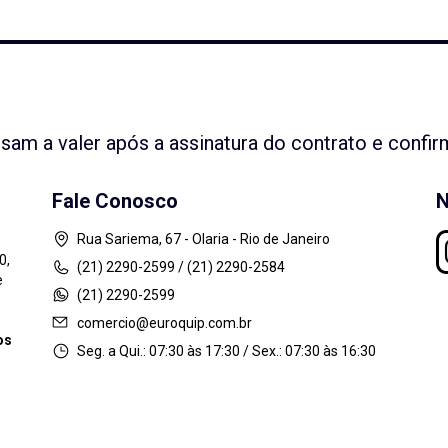
ssam a valer após a assinatura do contrato e confi
Fale Conosco
N
Rua Sariema, 67 - Olaria - Rio de Janeiro
0,
(21) 2290-2599 / (21) 2290-2584
e
(21) 2290-2599
comercio@euroquip.com.br
os
Seg. a Qui.: 07:30 às 17:30 / Sex.: 07:30 às 16:30
p Locação de Máquinas e Equipamentos Ltda. CNPJ 11.443.221/0001-50 - Todos 