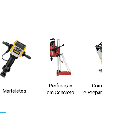
Perfuração
Compactação
Marteletes
em Concreto
e Preparação de Solo