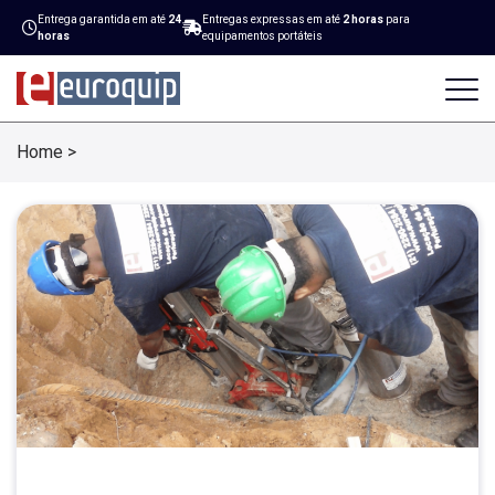
Entrega garantida em até
24
Entregas expressas em até
2 horas
para
horas
equipamentos portáteis
Home
>