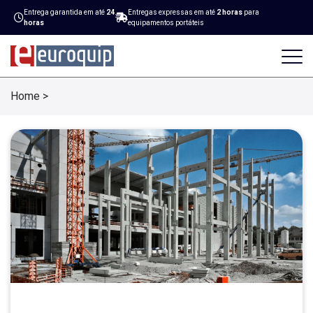
Entrega garantida em até
24
Entregas expressas em até
2 horas
para
horas
equipamentos portáteis
Home
>