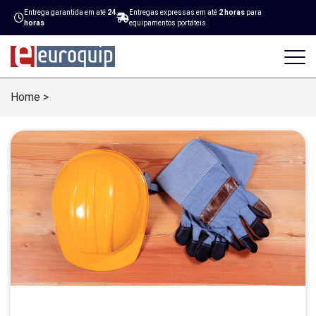
Entrega garantida em até
24
Entregas expressas em até
2 horas
para
horas
equipamentos portáteis
Home
>